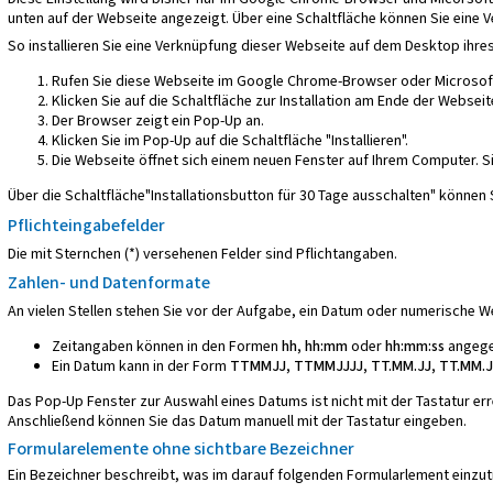
unten auf der Webseite angezeigt. Über eine Schaltfläche können Sie eine 
So installieren Sie eine Verknüpfung dieser Webseite auf dem Desktop ihr
Rufen Sie diese Webseite im Google Chrome-Browser oder Microsof
Klicken Sie auf die Schaltfläche zur Installation am Ende der Webseit
Der Browser zeigt ein Pop-Up an.
Klicken Sie im Pop-Up auf die Schaltfläche "Installieren".
Die Webseite öffnet sich einem neuen Fenster auf Ihrem Computer. 
Über die Schaltfläche"Installationsbutton für 30 Tage ausschalten" können
Pflichteingabefelder
Die mit Sternchen (*) versehenen Felder sind Pflichtangaben.
Zahlen- und Datenformate
An vielen Stellen stehen Sie vor der Aufgabe, ein Datum oder numerische 
Zeitangaben können in den Formen
hh, hh:mm
oder
hh:mm:ss
angege
Ein Datum kann in der Form
TTMMJJ, TTMMJJJJ, TT.MM.JJ, TT.MM.J
Das Pop-Up Fenster zur Auswahl eines Datums ist nicht mit der Tastatur err
Anschließend können Sie das Datum manuell mit der Tastatur eingeben.
Formularelemente ohne sichtbare Bezeichner
Ein Bezeichner beschreibt, was im darauf folgenden Formularlement einzut