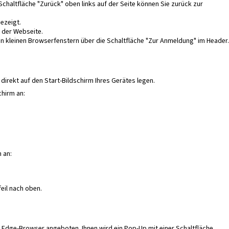
r Schaltfläche "Zurück" oben links auf der Seite können Sie zurück zur
ezeigt.
ü der Webseite.
in kleinen Browserfenstern über die Schaltfläche "Zur Anmeldung" im Header.
direkt auf den Start-Bildschirm Ihres Gerätes legen.
chirm an:
 an:
feil nach oben.
 Edge-Browser angeboten. Ihnen wird ein Pop-Up mit einer Schaltfläche