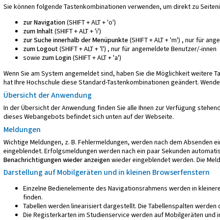
Sie können folgende Tastenkombinationen verwenden, um direkt zu Seiteni
zur Navigation
(SHIFT + ALT + 'o')
zum Inhalt
(SHIFT + ALT + 'i')
zur Suche innerhalb der Menüpunkte
(SHIFT + ALT + 'm') , nur für an
zum Logout
(SHIFT + ALT + 'l') , nur für angemeldete Benutzer/-innen
sowie
zum Login
(SHIFT + ALT + 'a')
Wenn Sie am System angemeldet sind, haben Sie die Möglichkeit weitere 
hat Ihre Hochschule diese Standard-Tastenkombinationen geändert. Wenden 
Übersicht der Anwendung
In der Übersicht der Anwendung finden Sie alle Ihnen zur Verfügung steh
dieses Webangebots
befindet sich unten auf der Webseite.
Meldungen
Wichtige Meldungen, z. B. Fehlermeldungen, werden nach dem Absenden ein
eingeblendet. Erfolgsmeldungen werden nach ein paar Sekunden automatis
Benachrichtigungen wieder anzeigen
wieder eingeblendet werden. Die Meld
Darstellung auf Mobilgeräten und in kleinen Browserfenstern
Einzelne Bedienelemente des Navigationsrahmens werden in kleinere
finden.
Tabellen werden linearisiert dargestellt. Die Tabellenspalten werde
Die Registerkarten im Studienservice werden auf Mobilgeräten und in