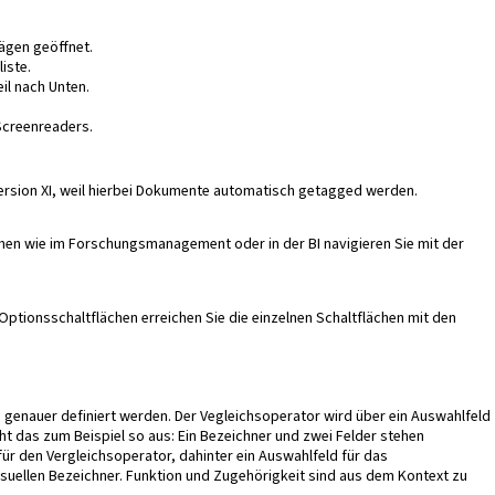
rägen geöffnet.
iste.
il nach Unten.
Screenreaders.
rsion XI, weil hierbei Dokumente automatisch getagged werden.
chen wie im Forschungsmanagement oder in der BI navigieren Sie mit der
Optionsschaltflächen erreichen Sie die einzelnen Schaltflächen mit den
genauer definiert werden. Der Vegleichsoperator wird über ein Auswahlfeld
t das zum Beispiel so aus: Ein Bezeichner und zwei Felder stehen
 für den Vergleichsoperator, dahinter ein Auswahlfeld für das
isuellen Bezeichner. Funktion und Zugehörigkeit sind aus dem Kontext zu