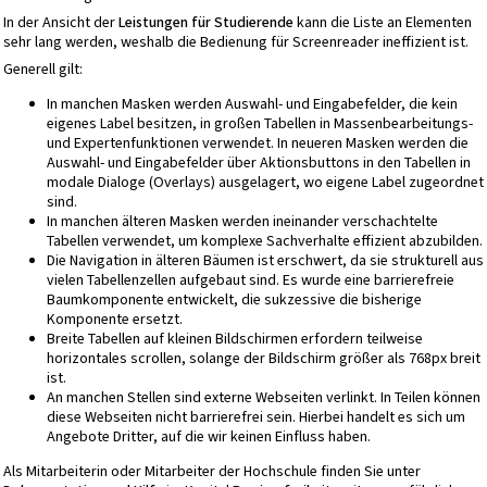
In der Ansicht der
Leistungen für Studierende
kann die Liste an Elementen
sehr lang werden, weshalb die Bedienung für Screenreader ineffizient ist.
Generell gilt:
In manchen Masken werden Auswahl- und Eingabefelder, die kein
eigenes Label besitzen, in großen Tabellen in Massenbearbeitungs-
und Expertenfunktionen verwendet. In neueren Masken werden die
Auswahl- und Eingabefelder über Aktionsbuttons in den Tabellen in
modale Dialoge (Overlays) ausgelagert, wo eigene Label zugeordnet
sind.
In manchen älteren Masken werden ineinander verschachtelte
Tabellen verwendet, um komplexe Sachverhalte effizient abzubilden.
Die Navigation in älteren Bäumen ist erschwert, da sie strukturell aus
vielen Tabellenzellen aufgebaut sind. Es wurde eine barrierefreie
Baumkomponente entwickelt, die sukzessive die bisherige
Komponente ersetzt.
Breite Tabellen auf kleinen Bildschirmen erfordern teilweise
horizontales scrollen, solange der Bildschirm größer als 768px breit
ist.
An manchen Stellen sind externe Webseiten verlinkt. In Teilen können
diese Webseiten nicht barrierefrei sein. Hierbei handelt es sich um
Angebote Dritter, auf die wir keinen Einfluss haben.
Als Mitarbeiterin oder Mitarbeiter der Hochschule finden Sie unter