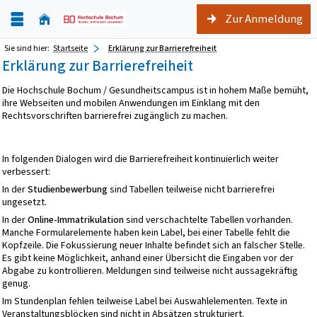
Zur Anmeldung
Sie sind hier:
Startseite
Erklärung zur Barrierefreiheit
Erklärung zur Barrierefreiheit
Die Hochschule Bochum / Gesundheitscampus ist in hohem Maße bemüht,
ihre Webseiten und mobilen Anwendungen im Einklang mit den
Rechtsvorschriften barrierefrei zugänglich zu machen.
In folgenden Dialogen wird die Barrierefreiheit kontinuierlich weiter
verbessert:
In der
Studienbewerbung
sind Tabellen teilweise nicht barrierefrei
ungesetzt.
In der
Online-Immatrikulation
sind verschachtelte Tabellen vorhanden.
Manche Formularelemente haben kein Label, bei einer Tabelle fehlt die
Kopfzeile. Die Fokussierung neuer Inhalte befindet sich an falscher Stelle.
Es gibt keine Möglichkeit, anhand einer Übersicht die Eingaben vor der
Abgabe zu kontrollieren. Meldungen sind teilweise nicht aussagekräftig
genug.
Im Stundenplan fehlen teilweise Label bei Auswahlelementen. Texte in
Veranstaltungsblöcken sind nicht in Absätzen strukturiert.